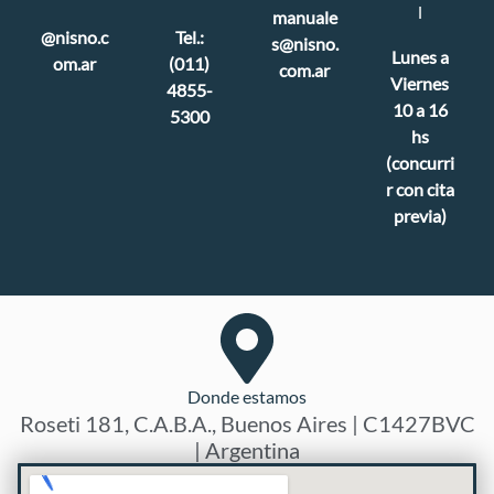
l
manuale
@nisno.c
Tel.:
s@nisno.
Lunes a
om.ar
(011)
com.ar
Viernes
4855-
10 a 16
5300
hs
(concurri
r con cita
previa)
Donde estamos
Roseti 181, C.A.B.A., Buenos Aires | C1427BVC
| Argentina