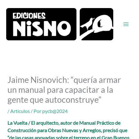
Ir
al
contenido
Jaime Nisnovich: “quería armar
un manual para capacitar a la
gente que autoconstruye”
/
Artículos
/ Por
pycb@2024
La Vuelta / El arquitecto, autor de Manual Práctico de
Construcción para Obras Nuevas y Arreglos, precisó que
“de las casas apoyadas sobre el terreno en el Gran Buenos